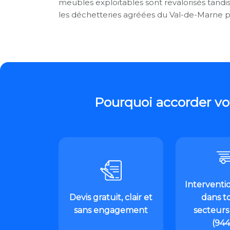
meubles exploitables sont revalorisés tandi
les déchetteries agréées du Val-de-Marne p
Pourquoi accorder vo
Interventi
Devis gratuit, clair et
dans to
sans engagement
secteurs 
(94