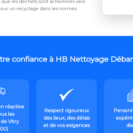
s que les déchets sont acheminés vers
our un recyclage dans les normes.
tre confiance à HB Nettoyage Débarra
on réactive
Respect rigoureux
Personn
us les
des lieux, des délais
expéri
de Vitry
et de vos exigences
di
400)