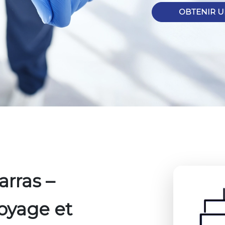
OBTENIR U
rras –
toyage et