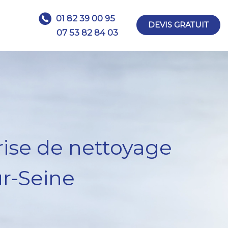
01 82 39 00 95
DEVIS GRATUIT
07 53 82 84 03
rise de nettoyage
ur-Seine