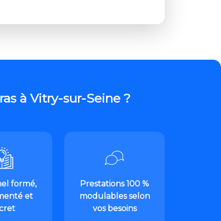
s à Vitry-sur-Seine ?
el formé,
Prestations 100 %
menté et
modulables selon
scret
vos besoins